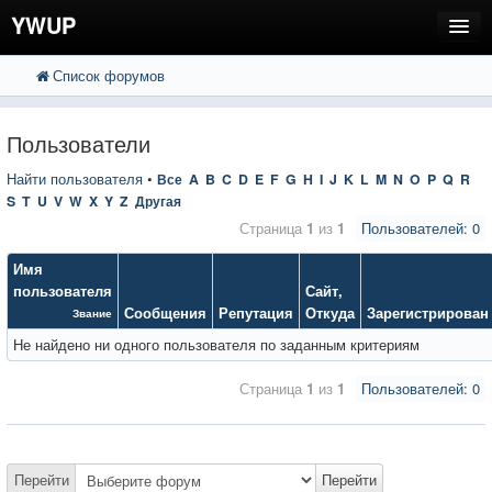
YWUP
Список форумов
FAQ
Пользователи
Пользователи
Регистрация
Найти пользователя
•
Все
A
B
C
D
E
F
G
H
I
J
K
L
M
N
O
P
Q
R
S
T
U
V
W
X
Y
Z
Другая
Вход
Страница
1
из
1
Пользователей: 0
Имя
пользователя
Сайт
,
Сообщения
Репутация
Откуда
Зарегистрирован
Звание
Не найдено ни одного пользователя по заданным критериям
Страница
1
из
1
Пользователей: 0
Перейти
Перейти