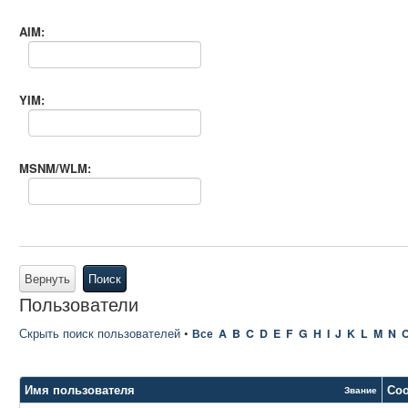
AIM:
YIM:
MSNM/WLM:
Вернуть
Поиск
Пользователи
Скрыть поиск пользователей
•
Все
A
B
C
D
E
F
G
H
I
J
K
L
M
N
Имя пользователя
Со
Звание