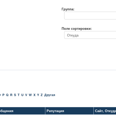
Группа:
Поле сортировки:
O
P
Q
R
S
T
U
V
W
X
Y
Z
Другая
общения
Репутация
Сайт
,
Откуд