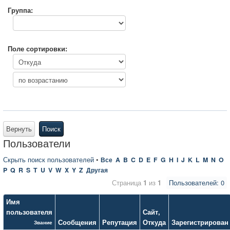
Группа:
Поле сортировки:
Вернуть
Поиск
Пользователи
Скрыть поиск пользователей
•
Все
A
B
C
D
E
F
G
H
I
J
K
L
M
N
O
P
Q
R
S
T
U
V
W
X
Y
Z
Другая
Страница
1
из
1
Пользователей: 0
Имя
пользователя
Сайт
,
Сообщения
Репутация
Откуда
Зарегистрирован
Звание