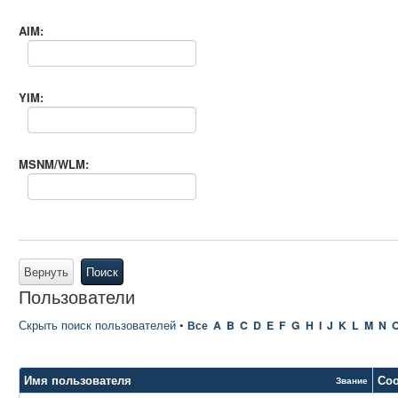
AIM:
YIM:
MSNM/WLM:
Вернуть
Поиск
Пользователи
Скрыть поиск пользователей
•
Все
A
B
C
D
E
F
G
H
I
J
K
L
M
N
Имя пользователя
Со
Звание