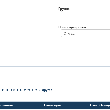
Группа:
Поле сортировки:
O
P
Q
R
S
T
U
V
W
X
Y
Z
Другая
общения
Репутация
Сайт
,
Откуд