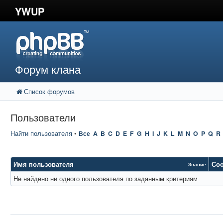
YWUP
Форум клана
Список форумов
Пользователи
Найти пользователя
•
Все
A
B
C
D
E
F
G
H
I
J
K
L
M
N
O
P
Q
R
Имя пользователя
Со
Звание
Не найдено ни одного пользователя по заданным критериям