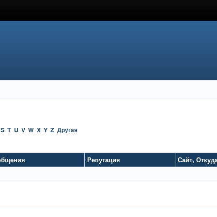
S
T
U
V
W
X
Y
Z
Другая
общения
Репутация
Сайт
,
Откуд