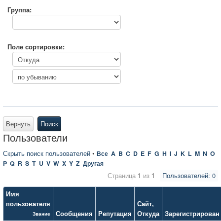
Группа:
Поле сортировки:
Вернуть
Поиск
Пользователи
Скрыть поиск пользователей
•
Все
A
B
C
D
E
F
G
H
I
J
K
L
M
N
O
P
Q
R
S
T
U
V
W
X
Y
Z
Другая
Страница
1
из
1
Пользователей: 0
Имя
пользователя
Сайт
,
Сообщения
Репутация
Откуда
Зарегистрирован
Звание