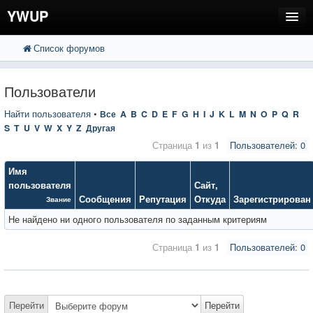
YWUP
Список форумов
FAQ
Пользователи
Пользователи
Регистрация
Найти пользователя
•
Все
A
B
C
D
E
F
G
H
I
J
K
L
M
N
O
P
Q
R
S
T
U
V
W
X
Y
Z
Другая
Вход
Страница
1
из
1
Пользователей: 0
Имя
пользователя
Сайт
,
Сообщения
Репутация
Откуда
Зарегистрирован
Звание
Не найдено ни одного пользователя по заданным критериям
Страница
1
из
1
Пользователей: 0
Перейти
Перейти