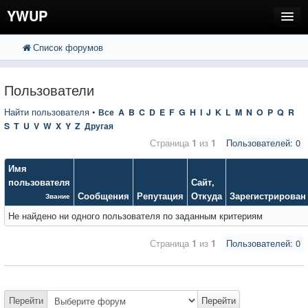
YWUP
Список форумов
FAQ
Пользователи
Пользователи
Регистрация
Найти пользователя
•
Все
A
B
C
D
E
F
G
H
I
J
K
L
M
N
O
P
Q
R
S
T
U
V
W
X
Y
Z
Другая
Вход
Страница
1
из
1
Пользователей: 0
Имя
пользователя
Сайт
,
Сообщения
Репутация
Откуда
Зарегистрирован
Звание
Не найдено ни одного пользователя по заданным критериям
Страница
1
из
1
Пользователей: 0
Перейти
Перейти