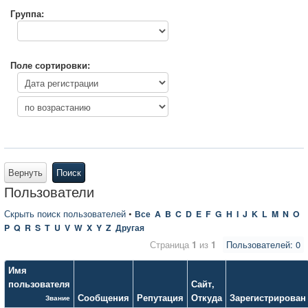
Группа:
Поле сортировки:
Вернуть
Поиск
Пользователи
Скрыть поиск пользователей
•
Все
A
B
C
D
E
F
G
H
I
J
K
L
M
N
O
P
Q
R
S
T
U
V
W
X
Y
Z
Другая
Страница
1
из
1
Пользователей: 0
Имя
пользователя
Сайт
,
Сообщения
Репутация
Откуда
Зарегистрирован
Звание