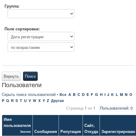
Группа:
Поле сортировки:
Вернуть
Поиск
Пользователи
Скрыть поиск пользователей
•
Все
A
B
C
D
E
F
G
H
I
J
K
L
M
N
O
P
Q
R
S
T
U
V
W
X
Y
Z
Другая
Страница
1
из
1
Пользователей: 0
Имя
пользователя
Сайт
,
Сообщения
Репутация
Откуда
Зарегистрирован
Звание