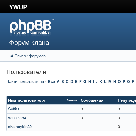
YWUP
Форум клана
Список форумов
Пользователи
Найти пользователя
•
Все
A
B
C
D
E
F
G
H
I
J
K
L
M
N
O
P
Q
R
Имя пользователя
Сообщения
Репутац
Звание
Soffka
0
0
sonnick84
0
0
skameykin22
1
0