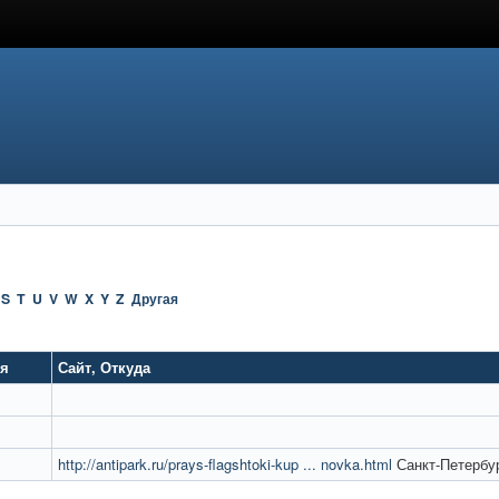
S
T
U
V
W
X
Y
Z
Другая
ия
Сайт
,
Откуда
http://antipark.ru/prays-flagshtoki-kup ... novka.html
Санкт-Петербу