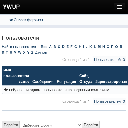
YWUP
Список форумов
FAQ
Пользователи
Пользователи
Регистрация
Найти пользователя
•
Все
A
B
C
D
E
F
G
H
I
J
K
L
M
N
O
P
Q
R
S
T
U
V
W
X
Y
Z
Другая
Вход
Страница
1
из
1
Пользователей: 0
Имя
пользователя
Сайт
,
Сообщения
Репутация
Откуда
Зарегистрирован
Звание
Не найдено ни одного пользователя по заданным критериям
Страница
1
из
1
Пользователей: 0
Перейти
Перейти