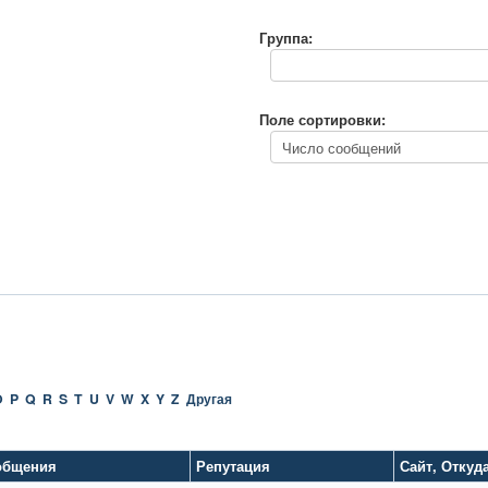
Группа:
Поле сортировки:
O
P
Q
R
S
T
U
V
W
X
Y
Z
Другая
общения
Репутация
Сайт
,
Откуд