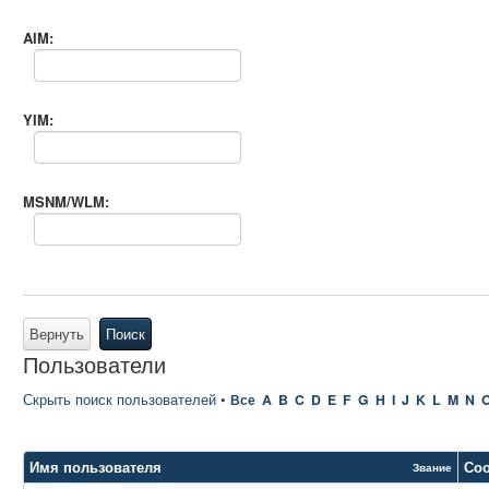
AIM:
YIM:
MSNM/WLM:
Вернуть
Поиск
Пользователи
Скрыть поиск пользователей
•
Все
A
B
C
D
E
F
G
H
I
J
K
L
M
N
Имя пользователя
Со
Звание