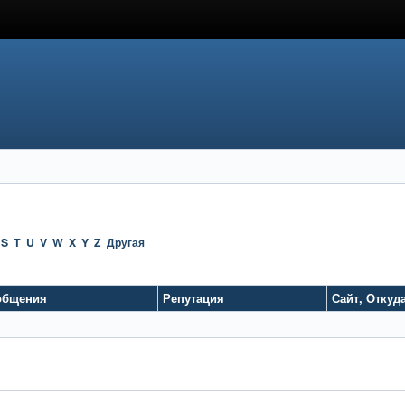
S
T
U
V
W
X
Y
Z
Другая
общения
Репутация
Сайт
,
Откуд