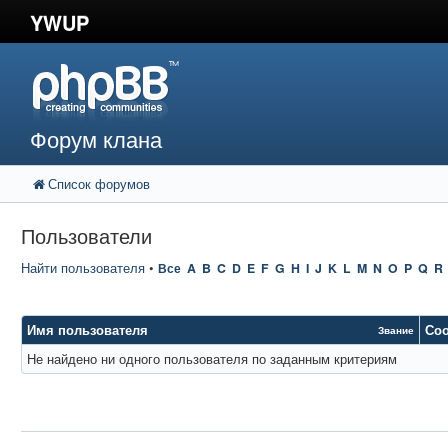
YWUP
Форум клана
Список форумов
Пользователи
Найти пользователя
•
Все
A
B
C
D
E
F
G
H
I
J
K
L
M
N
O
P
Q
R
Имя пользователя
Со
Звание
Не найдено ни одного пользователя по заданным критериям