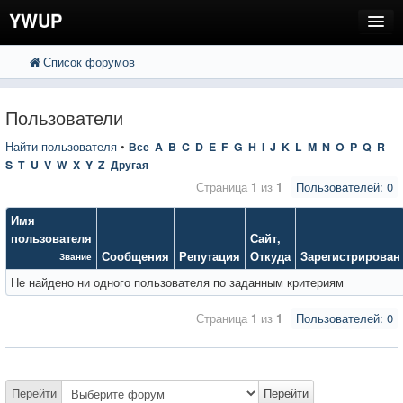
YWUP
Список форумов
FAQ
Пользователи
Пользователи
Регистрация
Найти пользователя
•
Все
A
B
C
D
E
F
G
H
I
J
K
L
M
N
O
P
Q
R
S
T
U
V
W
X
Y
Z
Другая
Вход
Страница
1
из
1
Пользователей: 0
Имя
пользователя
Сайт
,
Сообщения
Репутация
Откуда
Зарегистрирован
Звание
Не найдено ни одного пользователя по заданным критериям
Страница
1
из
1
Пользователей: 0
Перейти
Перейти