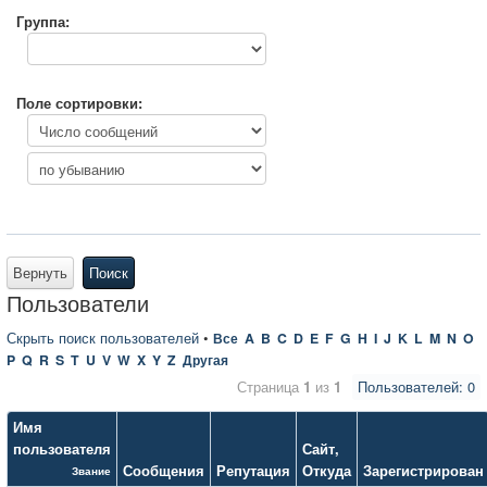
Группа:
Поле сортировки:
Вернуть
Поиск
Пользователи
Скрыть поиск пользователей
•
Все
A
B
C
D
E
F
G
H
I
J
K
L
M
N
O
P
Q
R
S
T
U
V
W
X
Y
Z
Другая
Страница
1
из
1
Пользователей: 0
Имя
пользователя
Сайт
,
Сообщения
Репутация
Откуда
Зарегистрирован
Звание