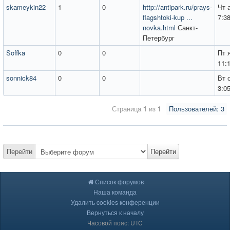
skameykin22
1
0
http://antipark.ru/prays-
Чт 
flagshtoki-kup ...
7:3
novka.html
Санкт-
Петербург
Soffka
0
0
Пт 
11:
sonnick84
0
0
Вт 
3:0
Страница
1
из
1
Пользователей: 3
Перейти
Перейти
Список форумов
Наша команда
Удалить cookies конференции
Вернуться к началу
Часовой пояс: UTC