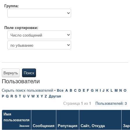
Группа:
Поле сортировки:
Вернуть
Поиск
Пользователи
Скрыть поиск пользователей
•
Все
A
B
C
D
E
F
G
H
I
J
K
L
M
N
O
P
Q
R
S
T
U
V
W
X
Y
Z
Другая
Страница
1
из
1
Пользователей: 3
Имя
пользователя
Сообщения
Репутация
Сайт
,
Откуда
Зар
Звание