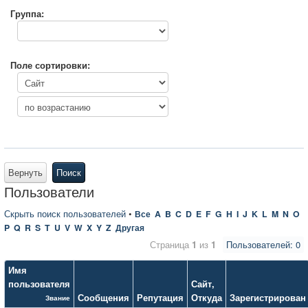
Группа:
Поле сортировки:
Вернуть
Поиск
Пользователи
Скрыть поиск пользователей
•
Все
A
B
C
D
E
F
G
H
I
J
K
L
M
N
O
P
Q
R
S
T
U
V
W
X
Y
Z
Другая
Страница
1
из
1
Пользователей: 0
Имя
пользователя
Сайт
,
Сообщения
Репутация
Откуда
Зарегистрирован
Звание