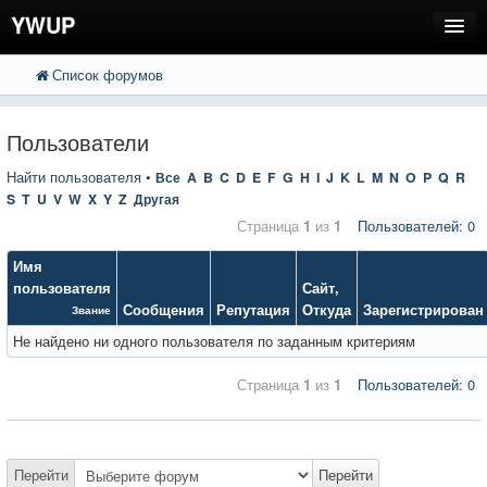
YWUP
Список форумов
FAQ
Пользователи
Пользователи
Регистрация
Найти пользователя
•
Все
A
B
C
D
E
F
G
H
I
J
K
L
M
N
O
P
Q
R
S
T
U
V
W
X
Y
Z
Другая
Вход
Страница
1
из
1
Пользователей: 0
Имя
пользователя
Сайт
,
Сообщения
Репутация
Откуда
Зарегистрирован
Звание
Не найдено ни одного пользователя по заданным критериям
Страница
1
из
1
Пользователей: 0
Перейти
Перейти