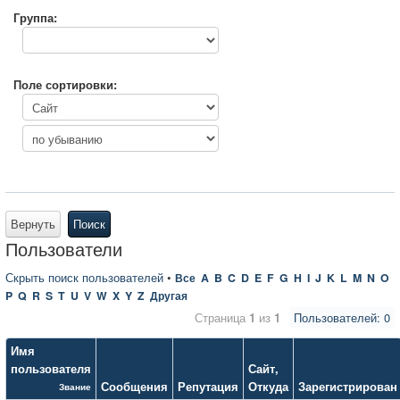
Группа:
Поле сортировки:
Вернуть
Поиск
Пользователи
Скрыть поиск пользователей
•
Все
A
B
C
D
E
F
G
H
I
J
K
L
M
N
O
P
Q
R
S
T
U
V
W
X
Y
Z
Другая
Страница
1
из
1
Пользователей: 0
Имя
пользователя
Сайт
,
Сообщения
Репутация
Откуда
Зарегистрирован
Звание