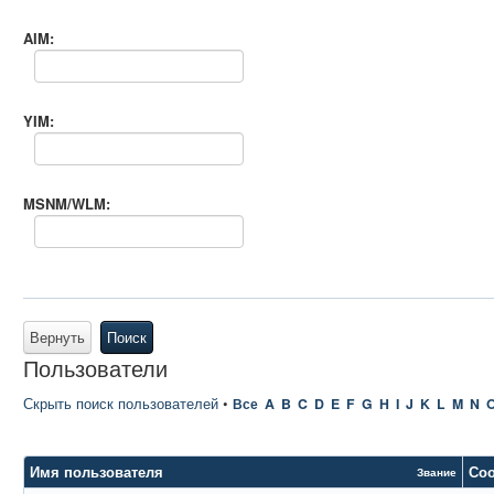
AIM:
YIM:
MSNM/WLM:
Вернуть
Поиск
Пользователи
Скрыть поиск пользователей
•
Все
A
B
C
D
E
F
G
H
I
J
K
L
M
N
Имя пользователя
Со
Звание