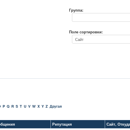
Группа:
Поле сортировки:
O
P
Q
R
S
T
U
V
W
X
Y
Z
Другая
общения
Репутация
Сайт
,
Откуд