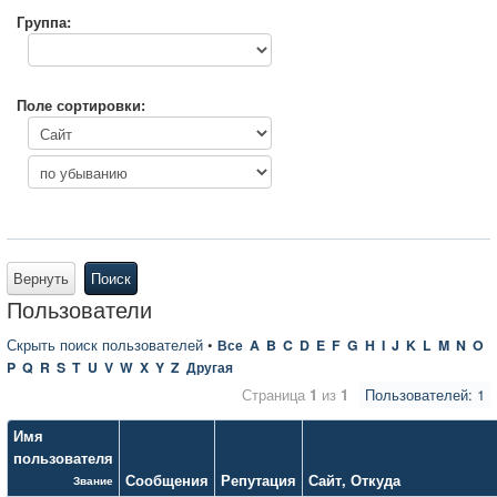
Группа:
Поле сортировки:
Вернуть
Поиск
Пользователи
Скрыть поиск пользователей
•
Все
A
B
C
D
E
F
G
H
I
J
K
L
M
N
O
P
Q
R
S
T
U
V
W
X
Y
Z
Другая
Страница
1
из
1
Пользователей: 1
Имя
пользователя
Сообщения
Репутация
Сайт
,
Откуда
Звание