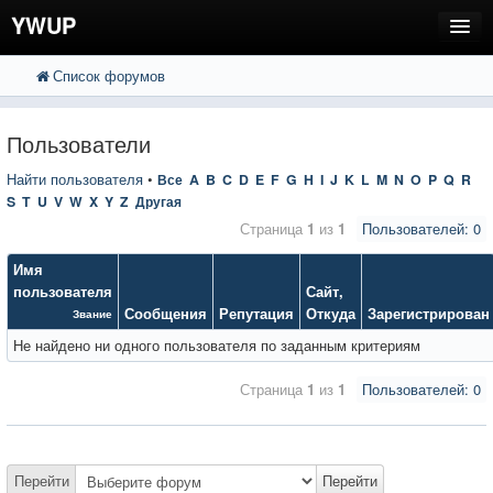
YWUP
Список форумов
FAQ
Пользователи
Пользователи
Регистрация
Найти пользователя
•
Все
A
B
C
D
E
F
G
H
I
J
K
L
M
N
O
P
Q
R
S
T
U
V
W
X
Y
Z
Другая
Вход
Страница
1
из
1
Пользователей: 0
Имя
пользователя
Сайт
,
Сообщения
Репутация
Откуда
Зарегистрирован
Звание
Не найдено ни одного пользователя по заданным критериям
Страница
1
из
1
Пользователей: 0
Перейти
Перейти