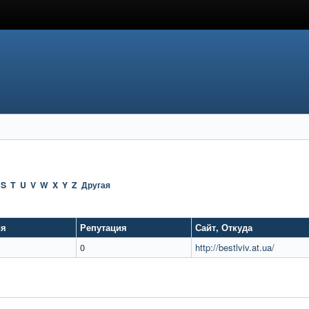
S
T
U
V
W
X
Y
Z
Другая
ия
Репутация
Сайт
,
Откуда
0
http://bestlviv.at.ua/