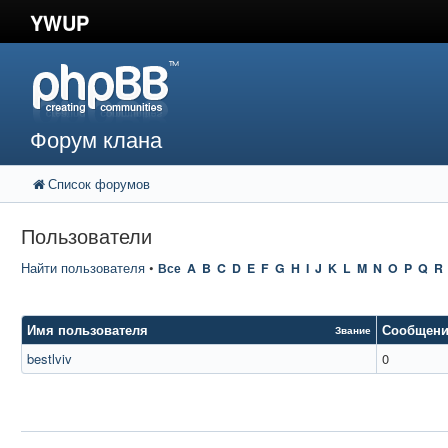
YWUP
Форум клана
Список форумов
Пользователи
Найти пользователя
•
Все
A
B
C
D
E
F
G
H
I
J
K
L
M
N
O
P
Q
R
Имя пользователя
Сообщен
Звание
bestlviv
0