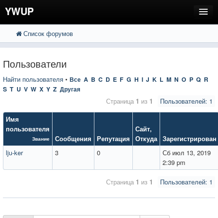
YWUP
Список форумов
FAQ
Пользователи
Пользователи
Регистрация
Найти пользователя
•
Все
A
B
C
D
E
F
G
H
I
J
K
L
M
N
O
P
Q
R
S
T
U
V
W
X
Y
Z
Другая
Вход
Страница
1
из
1
Пользователей: 1
Имя
пользователя
Сайт
,
Сообщения
Репутация
Откуда
Зарегистрирован
Звание
lju-ker
3
0
Сб июл 13, 2019
2:39 pm
Страница
1
из
1
Пользователей: 1