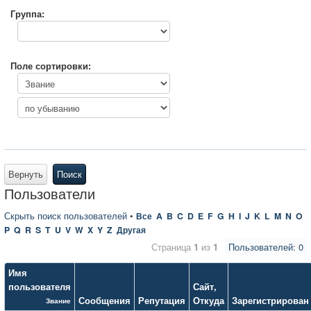
Группа:
Поле сортировки:
Вернуть
Поиск
Пользователи
Скрыть поиск пользователей
•
Все
A
B
C
D
E
F
G
H
I
J
K
L
M
N
O
P
Q
R
S
T
U
V
W
X
Y
Z
Другая
Страница
1
из
1
Пользователей: 0
Имя
пользователя
Сайт
,
Сообщения
Репутация
Откуда
Зарегистрирован
Звание