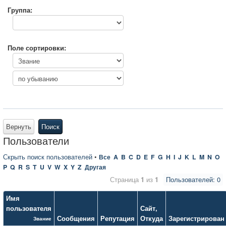
Группа:
Поле сортировки:
Вернуть
Поиск
Пользователи
Скрыть поиск пользователей
•
Все
A
B
C
D
E
F
G
H
I
J
K
L
M
N
O
P
Q
R
S
T
U
V
W
X
Y
Z
Другая
Страница
1
из
1
Пользователей: 0
Имя
пользователя
Сайт
,
Сообщения
Репутация
Откуда
Зарегистрирован
Звание