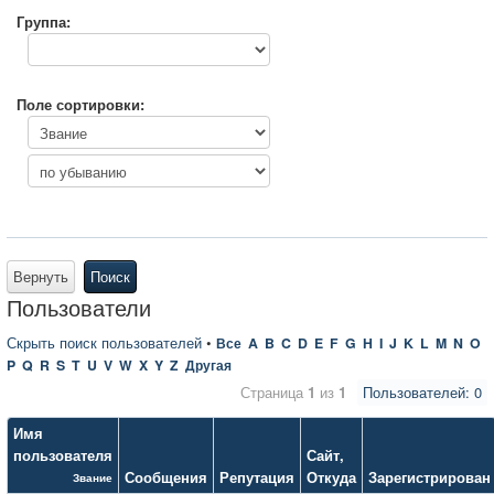
Группа:
Поле сортировки:
Вернуть
Поиск
Пользователи
Скрыть поиск пользователей
•
Все
A
B
C
D
E
F
G
H
I
J
K
L
M
N
O
P
Q
R
S
T
U
V
W
X
Y
Z
Другая
Страница
1
из
1
Пользователей: 0
Имя
пользователя
Сайт
,
Сообщения
Репутация
Откуда
Зарегистрирован
Звание