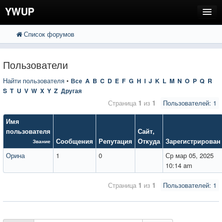
YWUP
Список форумов
FAQ
Пользователи
Пользователи
Регистрация
Найти пользователя
•
Все
A
B
C
D
E
F
G
H
I
J
K
L
M
N
O
P
Q
R
S
T
U
V
W
X
Y
Z
Другая
Вход
Страница
1
из
1
Пользователей: 1
Имя
пользователя
Сайт
,
Сообщения
Репутация
Откуда
Зарегистрирован
Звание
Орина
1
0
Ср мар 05, 2025
10:14 am
Страница
1
из
1
Пользователей: 1