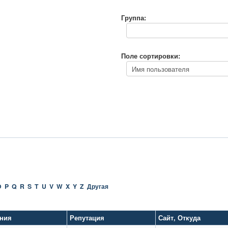
Группа:
Поле сортировки:
O
P
Q
R
S
T
U
V
W
X
Y
Z
Другая
ния
Репутация
Сайт
,
Откуда