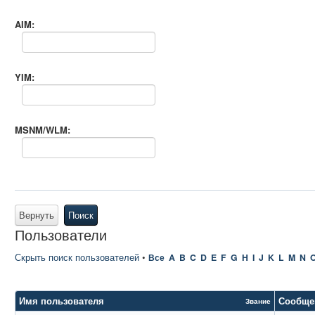
AIM:
YIM:
MSNM/WLM:
Вернуть
Поиск
Пользователи
Скрыть поиск пользователей
•
Все
A
B
C
D
E
F
G
H
I
J
K
L
M
N
Имя пользователя
Сообще
Звание