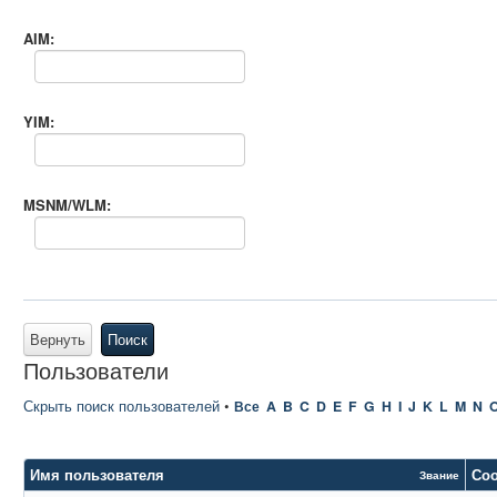
AIM:
YIM:
MSNM/WLM:
Вернуть
Поиск
Пользователи
Скрыть поиск пользователей
•
Все
A
B
C
D
E
F
G
H
I
J
K
L
M
N
Имя пользователя
Со
Звание