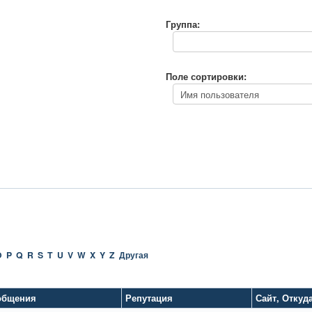
Группа:
Поле сортировки:
O
P
Q
R
S
T
U
V
W
X
Y
Z
Другая
общения
Репутация
Сайт
,
Откуд