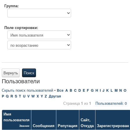
Группа:
Поле сортировки:
Вернуть
Поиск
Пользователи
Скрыть поиск пользователей
•
Все
A
B
C
D
E
F
G
H
I
J
K
L
M
N
O
P
Q
R
S
T
U
V
W
X
Y
Z
Другая
Страница
1
из
1
Пользователей: 0
Имя
пользователя
Сайт
,
Сообщения
Репутация
Откуда
Зарегистрирован
Звание