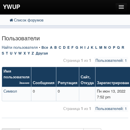
YWUP
Список форумов
FAQ
Пользователи
Пользователи
Регистрация
Найти пользователя
•
Все
A
B
C
D
E
F
G
H
I
J
K
L
M
N
O
P
Q
R
S
T
U
V
W
X
Y
Z
Другая
Вход
Страница
1
из
1
Пользователей: 1
Имя
пользователя
Сайт
,
Сообщения
Репутация
Откуда
Зарегистрирован
Звание
Символ
0
0
Пн июн 13, 2022
7:52 pm
Страница
1
из
1
Пользователей: 1