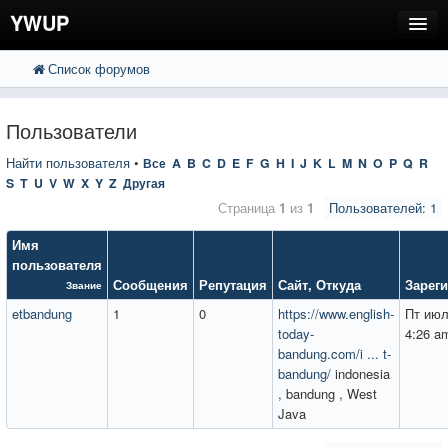
YWUP
Список форумов
FAQ
Пользователи
Пользователи
Регистрация
Найти пользователя
•
Все
A
B
C
D
E
F
G
H
I
J
K
L
M
N
O
P
Q
R
S
T
U
V
W
X
Y
Z
Другая
Вход
Страница
1
из
1
Пользователей: 1
Имя
пользователя
Сообщения
Репутация
Сайт
,
Откуда
Зарег
Звание
etbandung
1
0
https://www.english-
Пт июл
today-
4:26 a
bandung.com/i ... t-
bandung/
indonesia
, bandung , West
Java