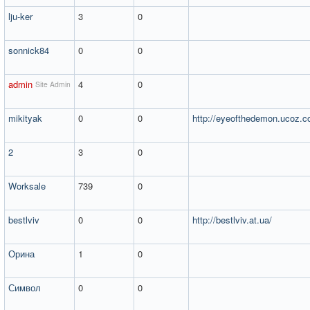
lju-ker
3
0
sonnick84
0
0
admin
4
0
Site Admin
mikityak
0
0
http://eyeofthedemon.ucoz.c
2
3
0
Worksale
739
0
bestlviv
0
0
http://bestlviv.at.ua/
Орина
1
0
Символ
0
0