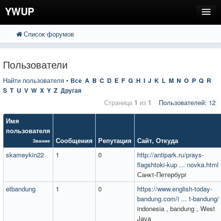
YWUP
Список форумов
FAQ
Пользователи
Пользователи
Регистрация
Найти пользователя
•
Все
A
B
C
D
E
F
G
H
I
J
K
L
M
N
O
P
Q
R
S
T
U
V
W
X
Y
Z
Другая
Вход
Страница
1
из
1
Пользователей: 12
Имя
пользователя
Сообщения
Репутация
Сайт
,
Откуда
Звание
skameykin22
1
0
http://antipark.ru/prays-
flagshtoki-kup ... novka.html
Санкт-Петербург
etbandung
1
0
https://www.english-today-
bandung.com/i ... t-bandung/
indonesia , bandung , West
Java