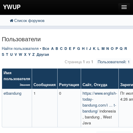
YWUP
Список форумов
FAQ
Пользователи
Пользователи
Регистрация
Найти пользователя
•
Все
A
B
C
D
E
F
G
H
I
J
K
L
M
N
O
P
Q
R
S
T
U
V
W
X
Y
Z
Другая
Вход
Страница
1
из
1
Пользователей: 1
Имя
пользователя
Сообщения
Репутация
Сайт
,
Откуда
Зарег
Звание
etbandung
1
0
https://www.english-
Пт июл
today-
4:26 a
bandung.com/i ... t-
bandung/
indonesia
, bandung , West
Java