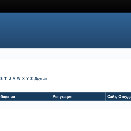
S
T
U
V
W
X
Y
Z
Другая
общения
Репутация
Сайт
,
Откуд