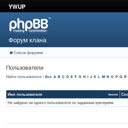
YWUP
Форум клана
Список форумов
Пользователи
Найти пользователя
•
Все
A
B
C
D
E
F
G
H
I
J
K
L
M
N
O
P
Q
R
Имя пользователя
Со
Звание
Не найдено ни одного пользователя по заданным критериям