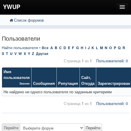
YWUP
Список форумов
FAQ
Пользователи
Пользователи
Регистрация
Найти пользователя
•
Все
A
B
C
D
E
F
G
H
I
J
K
L
M
N
O
P
Q
R
S
T
U
V
W
X
Y
Z
Другая
Вход
Страница
1
из
1
Пользователей: 0
Имя
пользователя
Сайт
,
Сообщения
Репутация
Откуда
Зарегистрирован
Звание
Не найдено ни одного пользователя по заданным критериям
Страница
1
из
1
Пользователей: 0
Перейти
Перейти