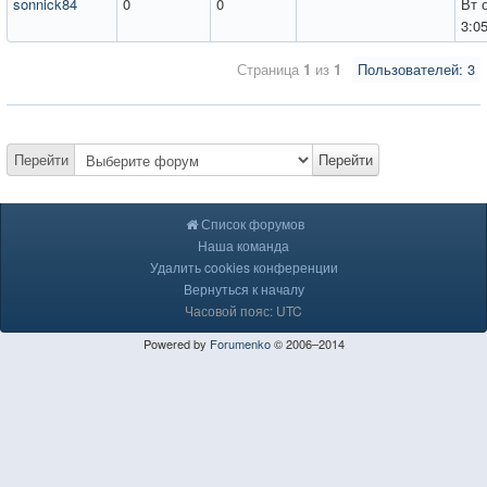
sonnick84
0
0
Вт 
3:0
Страница
1
из
1
Пользователей: 3
Перейти
Перейти
Список форумов
Наша команда
Удалить cookies конференции
Вернуться к началу
Часовой пояс: UTC
Powered by
Forumenko
© 2006–2014