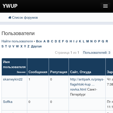
YWUP
Список форумов
FAQ
Пользователи
Пользователи
Регистрация
Найти пользователя
•
Все
A
B
C
D
E
F
G
H
I
J
K
L
M
N
O
P
Q
R
S
T
U
V
W
X
Y
Z
Другая
Вход
Страница
1
из
1
Пользователей: 3
Имя
пользователя
Сообщения
Репутация
Сайт
,
Откуда
Зар
Звание
skameykin22
1
0
http://antipark.ru/prays-
Чт 
flagshtoki-kup ...
7:3
novka.html
Санкт-
Петербург
Soffka
0
0
Пт 
11: