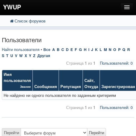
YWUP
Список форумов
FAQ
Пользователи
Пользователи
Регистрация
Найти пользователя
•
Все
A
B
C
D
E
F
G
H
I
J
K
L
M
N
O
P
Q
R
S
T
U
V
W
X
Y
Z
Другая
Вход
Страница
1
из
1
Пользователей: 0
Имя
пользователя
Сайт
,
Сообщения
Репутация
Откуда
Зарегистрирован
Звание
Не найдено ни одного пользователя по заданным критериям
Страница
1
из
1
Пользователей: 0
Перейти
Перейти