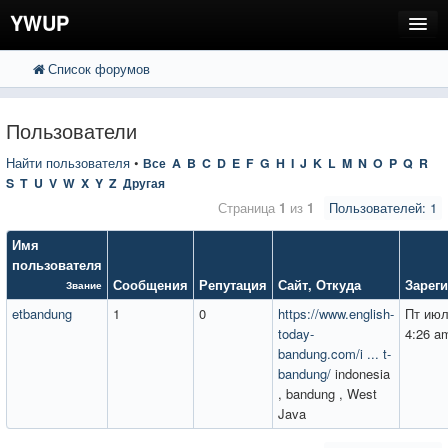
YWUP
Список форумов
FAQ
Пользователи
Пользователи
Регистрация
Найти пользователя
•
Все
A
B
C
D
E
F
G
H
I
J
K
L
M
N
O
P
Q
R
S
T
U
V
W
X
Y
Z
Другая
Вход
Страница
1
из
1
Пользователей: 1
Имя
пользователя
Сообщения
Репутация
Сайт
,
Откуда
Зарег
Звание
etbandung
1
0
https://www.english-
Пт июл
today-
4:26 a
bandung.com/i ... t-
bandung/
indonesia
, bandung , West
Java