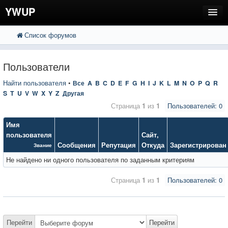
YWUP
Список форумов
FAQ
Пользователи
Пользователи
Регистрация
Найти пользователя
•
Все
A
B
C
D
E
F
G
H
I
J
K
L
M
N
O
P
Q
R
S
T
U
V
W
X
Y
Z
Другая
Вход
Страница
1
из
1
Пользователей: 0
Имя
пользователя
Сайт
,
Сообщения
Репутация
Откуда
Зарегистрирован
Звание
Не найдено ни одного пользователя по заданным критериям
Страница
1
из
1
Пользователей: 0
Перейти
Перейти